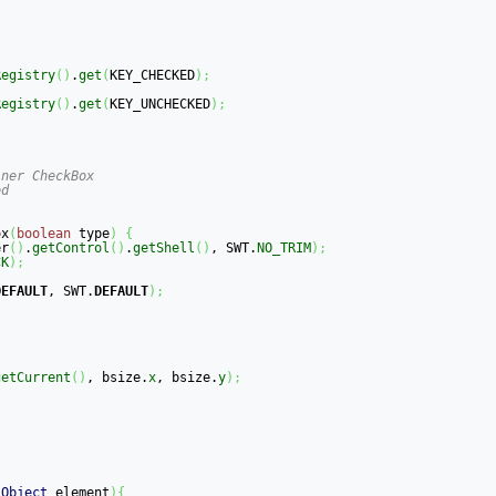
Registry
(
)
.
get
(
KEY_CHECKED
)
;
Registry
(
)
.
get
(
KEY_UNCHECKED
)
;
ner CheckBox

d

ox
(
boolean
 type
)
{
er
(
)
.
getControl
(
)
.
getShell
(
)
, SWT.
NO_TRIM
)
;
CK
)
;
DEFAULT
, SWT.
DEFAULT
)
;
getCurrent
(
)
, bsize.
x
, bsize.
y
)
;
 
Object
 element
)
{