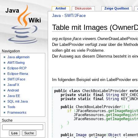
Artikel
Diskussion
Zeige Quelltext
Java - SWT/JFace
Table mit Images (OwnerD
org.eclipse.jface.viewers.OwnerDrawLabelProvi
Der LabelProvider verfügt zwar über die Methode
sollen gibt es viele Probleme.
Navigation
Der Ausweg aus diesem Dilemma besteht in ei
Java allgemein
AWT/Swing
Eclipse-RCP
Eclipse-Riena
SWT/JFace
Im folgenden Beispiel wird ein LabelProvider e
JavaFX
Android
public
class
 CheckBoxLabelProvider 
ext
private
static
final
String
 KEY_CHE
Java EE
private
static
final
String
 KEY_UNC
SQL mit Java
public
 CheckBoxLabelProvider
(
)
{
Tools
if
(
JFaceResources.
getImageRegis
Frameworks
         JFaceResources.
getImageRegist
         JFaceResources.
getImageRegist
Suche
}
}
public
Image
 getImage
(
Object
 elemen