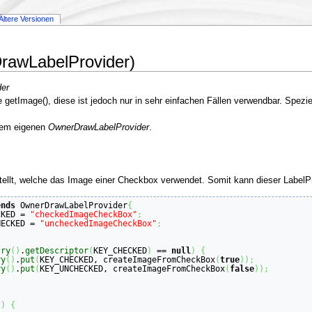
Ältere Versionen
rawLabelProvider)
der
 getImage(), diese ist jedoch nur in sehr einfachen Fällen verwendbar. Spezie
nem eigenen
OwnerDrawLabelProvider
.
rstellt, welche das Image einer Checkbox verwendet. Somit kann dieser Label
ends
 OwnerDrawLabelProvider
{
CKED = 
"checkedImageCheckBox"
;
HECKED = 
"uncheckedImageCheckBox"
;
try
(
)
.
getDescriptor
(
KEY_CHECKED
)
 == 
null
)
{
ry
(
)
.
put
(
KEY_CHECKED, createImageFromCheckBox
(
true
)
)
;
ry
(
)
.
put
(
KEY_UNCHECKED, createImageFromCheckBox
(
false
)
)
;
t
)
{