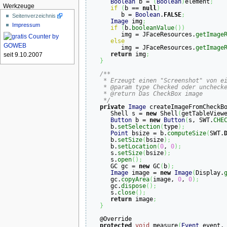
Boolean
 b = 
(
Boolean
)
element
;
Werkzeuge
if
(
b == 
null
)
         b = 
Boolean
.
FALSE
;
Seitenverzeichnis
Image
 img
;
Impressum
if
(
b.
booleanValue
(
)
)
         img = JFaceResources.
getImage
else
         img = JFaceResources.
getImage
return
 img
;
seit 9.10.2007
}
/**

    * Erzeugt einen "Screenshot" von ei
    * @param type Checked oder unchecke
    * @return Das CheckBox image

    */
private
Image
 createImageFromCheckB
      Shell s = 
new
 Shell
(
getTableView
Button
 b = 
new
Button
(
s, SWT.
CHE
      b.
setSelection
(
type
)
;
Point
 bsize = b.
computeSize
(
SWT.
      b.
setSize
(
bsize
)
;
      b.
setLocation
(
0
, 
0
)
;
      s.
setSize
(
bsize
)
;
      s.
open
(
)
;
      GC gc = 
new
 GC
(
b
)
;
Image
 image = 
new
Image
(
Display.
      gc.
copyArea
(
image, 
0
, 
0
)
;
      gc.
dispose
(
)
;
      s.
close
(
)
;
return
 image
;
}
   @Override

protected
void
 measure
(
Event
 event,