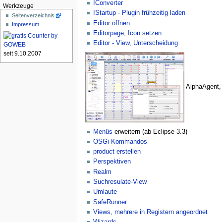
IConverter
Werkzeuge
IStartup - Plugin frühzeitig laden
Seitenverzeichnis
Editor öffnen
Impressum
Editorpage, Icon setzen
Editor - View, Unterscheidung
seit 9.10.2007
AlphaAgent,
Menüs
erweitern (ab Eclipse 3.3)
OSGi-Kommandos
product erstellen
Perspektiven
Realm
Suchresulate-View
Umlaute
SafeRunner
Views, mehrere in Registern angeordnet