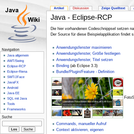
Artikel
Diskussion
Zeige Quelltext
Java - Eclipse-RCP
Die hier vorhandenen Codeschnippsel setzen natü
Der Source für diese Beispielapplikation findet s
Anwendungsfenster maximieren
Navigation
Anwendungsfenster, Größe festlegen
Java allgemein
Anwendungsfenster, Titel setzen
AWT/Swing
Binding
(ab Eclipse 3.3)
Eclipse-RCP
Bundle/Plugin/Feature - Definition
Eclipse-Riena
SWT/JFace
JavaFX
Android
Java EE
FotoS
SQL mit Java
Tools
Frameworks
Suche
Commands, manueller Aufruf
Context aktivieren, eigenen