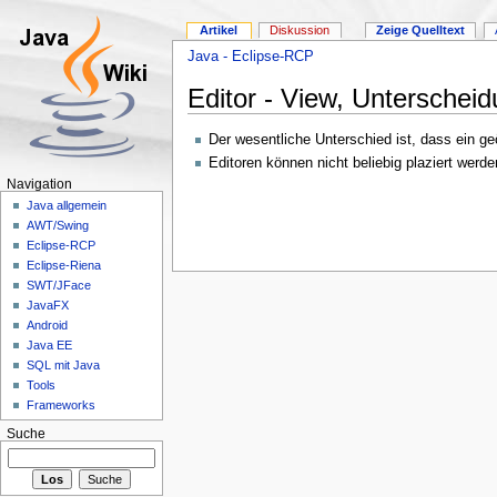
Artikel
Diskussion
Zeige Quelltext
Java - Eclipse-RCP
Editor - View, Unterschei
Der wesentliche Unterschied ist, dass ein geöf
Editoren können nicht beliebig plaziert werde
Navigation
Java allgemein
AWT/Swing
Eclipse-RCP
Eclipse-Riena
SWT/JFace
JavaFX
Android
Java EE
SQL mit Java
Tools
Frameworks
Suche