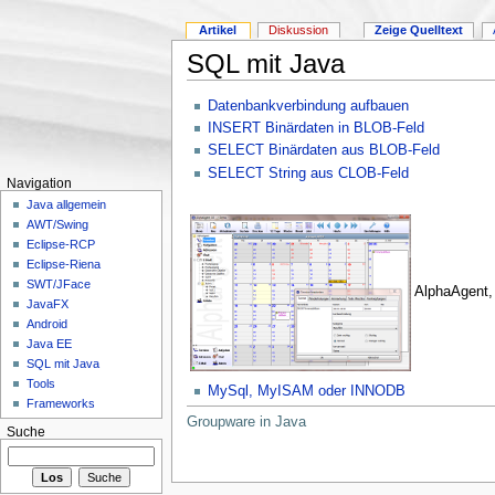
Artikel
Diskussion
Zeige Quelltext
SQL mit Java
Datenbankverbindung aufbauen
INSERT Binärdaten in BLOB-Feld
SELECT Binärdaten aus BLOB-Feld
SELECT String aus CLOB-Feld
Navigation
Java allgemein
AWT/Swing
Eclipse-RCP
Eclipse-Riena
SWT/JFace
AlphaAgent,
JavaFX
Android
Java EE
SQL mit Java
Tools
MySql, MyISAM oder INNODB
Frameworks
Groupware in Java
Suche