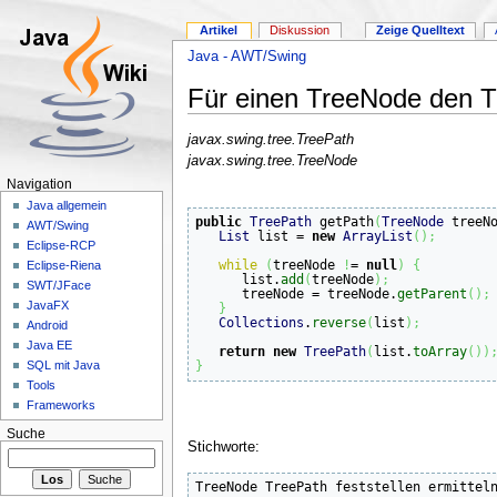
Artikel
Diskussion
Zeige Quelltext
Java - AWT/Swing
Für einen TreeNode den T
javax.swing.tree.TreePath
javax.swing.tree.TreeNode
Navigation
Java allgemein
public
TreePath
 getPath
(
TreeNode
 treeN
AWT/Swing
List
 list = 
new
ArrayList
(
)
;
Eclipse-RCP
while
(
treeNode 
!
= 
null
)
{
Eclipse-Riena
      list.
add
(
treeNode
)
;
SWT/JFace
      treeNode = treeNode.
getParent
(
)
;
JavaFX
}
Collections
.
reverse
(
list
)
;
Android
Java EE
return
new
TreePath
(
list.
toArray
(
)
)
}
SQL mit Java
Tools
Frameworks
Suche
Stichworte: