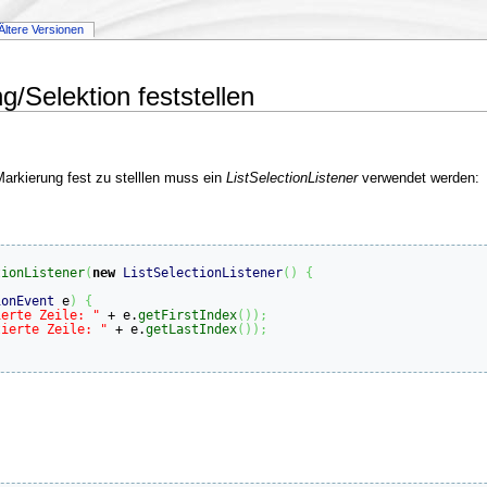
Ältere Versionen
/Selektion feststellen
arkierung fest zu stelllen muss ein
ListSelectionListener
verwendet werden:
tionListener
(
new
ListSelectionListener
(
)
{
ionEvent
 e
)
{
ierte Zeile: "
 + e.
getFirstIndex
(
)
)
;
tierte Zeile: "
 + e.
getLastIndex
(
)
)
;