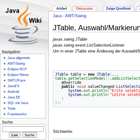
Artikel
Diskussion
Zeige Quelltext
Java - AWT/Swing
JTable, Auswahl/Markierung
javax.swing.JTable
javax.swing.event.ListSelectionListener
Um in einer JTable eine Änderung der Auswahl/M
Navigation
Java allgemein
AWT/Swing
Eclipse-RCP
JTable
 table = 
new
JTable
(
Eclipse-Riena
table
.
getSelectionModel
(
)
.
addListSelec
SWT/JFace
   @Override

JavaFX
public
void
 valueChanged
(
ListSelect
System
.
out
.
println
(
"Erste selekt
Android
System
.
out
.
println
(
"Letzte selek
Java EE
}
}
)
;
SQL mit Java
Tools
Frameworks
Suche
Stichworte: