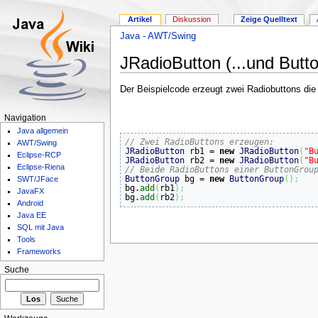
Artikel
Diskussion
Zeige Quelltext
Java - AWT/Swing
JRadioButton (...und Butt
Der Beispielcode erzeugt zwei Radiobuttons die
Navigation
Java allgemein
// Zwei RadioButtons erzeugen:
AWT/Swing
JRadioButton
 rb1 = 
new
JRadioButton
(
"B
Eclipse-RCP
JRadioButton
 rb2 = 
new
JRadioButton
(
"B
Eclipse-Riena
// Beide RadioButtons einer ButtonGrou
ButtonGroup
 bg = 
new
ButtonGroup
(
)
;
SWT/JFace
bg.
add
(
rb1
)
;
JavaFX
bg.
add
(
rb2
)
;
Android
Java EE
SQL mit Java
Tools
Frameworks
Suche