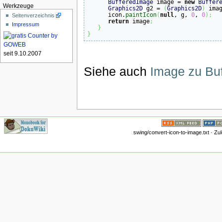
BufferedImage
 image = 
new
Buffer
Werkzeuge
Graphics2D
 g2 = 
(
Graphics2D
)
 ima
      icon.
paintIcon
(
null
, g, 
0
, 
0
)
;
Seitenverzeichnis
return
 image
;
Impressum
}
}
seit 9.10.2007
Siehe auch
Image zu Buf
swing/convert-icon-to-image.txt · Zu