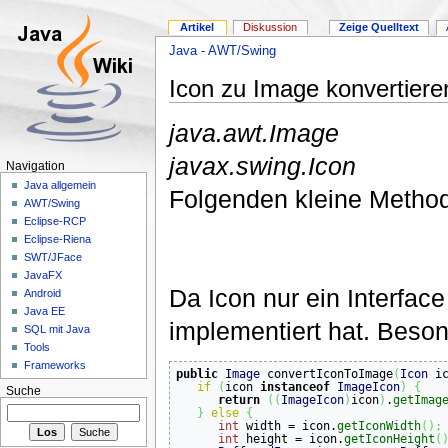
Artikel
Diskussion
Zeige Quelltext
Java - AWT/Swing
Icon zu Image konvertiere
java.awt.Image
javax.swing.Icon
Navigation
Java allgemein
Folgenden kleine Method
AWT/Swing
Eclipse-RCP
Eclipse-Riena
SWT/JFace
JavaFX
Da Icon nur ein Interface
Android
Java EE
implementiert hat. Beson
SQL mit Java
Tools
Frameworks
public
Image
 convertIconToImage
(
Icon
 i
if
(
icon 
instanceof
ImageIcon
)
{
Suche
return
(
(
ImageIcon
)
icon
)
.
getImag
}
else
{
int
 width = icon.
getIconWidth
(
)
;
int
 height = icon.
getIconHeight
(