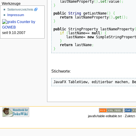
   lastNameProperty
(
)
.
set
(
value
)
;
Werkzeuge
}
Seitenverzeichnis
public
String
 getLastName
(
)
{
Impressum
return
 lastNameProperty
(
)
.
get
(
)
;
}
public
 StringProperty lastNameProperty
seit 9.10.2007
if
(
lastName== 
null
)
{
      lastName= 
new
 SimpleStringProper
}
return
 lastName
;
}
Stichworte:
javafx/table-editable.txt · Zulet