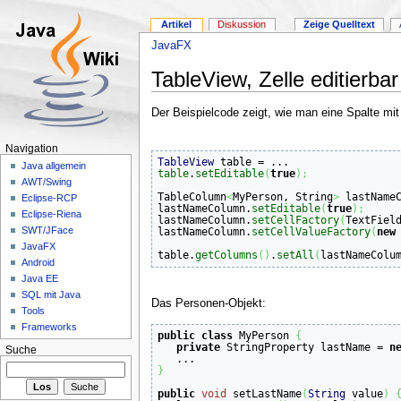
Artikel
Diskussion
Zeige Quelltext
JavaFX
TableView, Zelle editierb
Der Beispielcode zeigt, wie man eine Spalte mit 
Navigation
TableView
Java allgemein
table
.
setEditable
(
true
)
;
AWT/Swing
TableColumn
<
MyPerson, String
>
 lastName
Eclipse-RCP
lastNameColumn.
setEditable
(
true
)
;
Eclipse-Riena
lastNameColumn.
setCellFactory
(
TextFiel
SWT/JFace
lastNameColumn.
setCellValueFactory
(
new
JavaFX
table.
getColumns
(
)
.
setAll
(
lastNameColu
Android
Java EE
SQL mit Java
Das Personen-Objekt:
Tools
Frameworks
public
class
 MyPerson 
{
private
 StringProperty lastName = 
n
Suche
}
public
void
 setLastName
(
String
 value
)