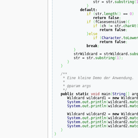
                  str = str.
substring
(
}
default
:

if
(
str.
length
(
)
 == 
0
)
return
false
;
if
(
fCasesensitive
)
{
if
(
ch 
!
= str.
charAt
return
false
;
}
else
if
(
Character
.
toLowe
return
false
;
break
;
}
         strWildcard = strWildcard.
sub
         str = str.
substring
(
1
)
;
}
}
/**

    * Eine kleine Demo der Anwendung.

    * 

    * @param args

    */
public
static
void
 main
(
String
[
]
 ar
      Wildcard wildcard1 = 
new
 Wildcar
System
.
out
.
println
(
wildcard1.
mat
System
.
out
.
println
(
wildcard1.
mat
      Wildcard wildcard2 = 
new
 Wildcar
System
.
out
.
println
(
wildcard2.
mat
System
.
out
.
println
(
wildcard2.
mat
System
.
out
.
println
(
wildcard2.
mat
}
}