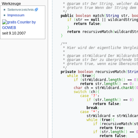
    * @param str Der String, welcher da
Werkzeuge
    * @return true Wenn der String dem 
Seitenverzeichnis
    */
Impressum
public
boolean
 match
(
String
 str, 
bo
if
(
str == 
null
 || wildcardStrin
return
false
;
}
return
 recursiveMatch
(
wildcardSt
seit 9.10.2007
}
/**

    * Hier wird der eigentliche Verglei
    * 

    * @param strWildcard Der Wildcardst
    * @param str Der zu überprüfende St
    * @return true, wenn eine Übereinst
    */
private
boolean
 recursiveMatch
(
Stri
while
(
true
)
{
if
(
strWildcard.
length
(
)
 == 
0
return
 str.
length
(
)
 == 
0
;
char
 ch = strWildcard.
charAt
(
switch
(
ch
)
{
case
'?'
:

if
(
str.
length
(
)
 == 
0
)
return
false
;
break
;
case
'*'
:

               strWildcard = strWildca
while
(
true
)
{
if
(
recursiveMatch
(
s
return
true
;
if
(
str.
length
(
)
 == 
return
false
;