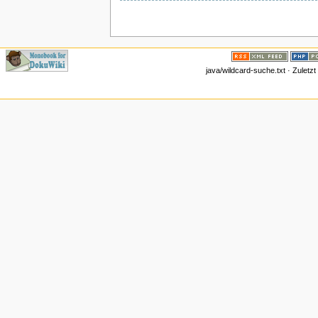
java/wildcard-suche.txt · Zuletz