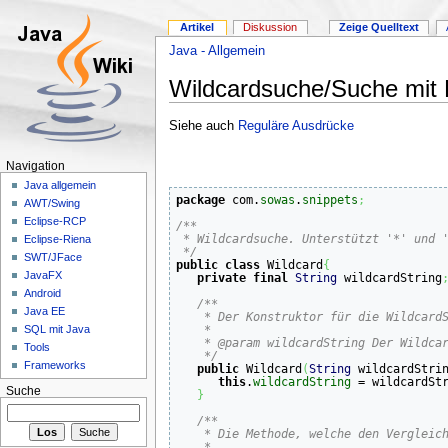
Artikel
Diskussion
Zeige Quelltext
Java - Allgemein
Wildcardsuche/Suche mit P
Siehe auch
Reguläre Ausdrücke
Navigation
Java allgemein
package
 com.
sowas
.
snippets
;
AWT/Swing
Eclipse-RCP
/**

 * Wildcardsuche. Unterstützt '*' und '
Eclipse-Riena
 */
SWT/JFace
public
class
 Wildcard
{
JavaFX
private
final
String
 wildcardString
Android
/**

Java EE
    * Der Konstruktor für die WildcardS
    * 

SQL mit Java
    * @param wildcardString Der Wildcar
Tools
    */
Frameworks
public
 Wildcard
(
String
 wildcardStri
this
.
wildcardString
 = wildcardSt
Suche
}
/**

    * Die Methode, welche den Vergleich
    * 
