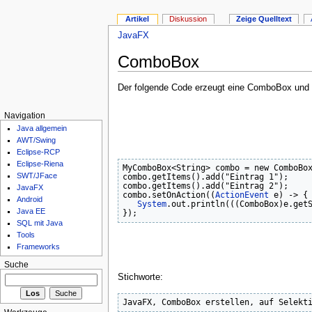
Artikel
Diskussion
Zeige Quelltext
JavaFX
ComboBox
Der folgende Code erzeugt eine ComboBox und r
Navigation
Java allgemein
AWT/Swing
Eclipse-RCP
Eclipse-Riena
MyComboBox
<
String
>
 combo = 
new
 ComboBo
SWT/JFace
combo.
getItems
(
)
.
add
(
"Eintrag 1"
)
;
combo.
getItems
(
)
.
add
(
"Eintrag 2"
)
;
JavaFX
combo.
setOnAction
(
(
ActionEvent
 e
)
 -
>
{
Android
System
.
out
.
println
(
(
(
ComboBox
)
e.
get
Java EE
}
)
;
SQL mit Java
Tools
Frameworks
Suche
Stichworte: