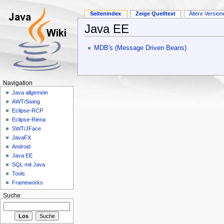
Seitenindex
Zeige Quelltext
Ältere Version
Java EE
MDB's (Message Driven Beans)
Navigation
Java allgemein
AWT/Swing
Eclipse-RCP
Eclipse-Riena
SWT/JFace
JavaFX
Android
Java EE
SQL mit Java
Tools
Frameworks
Suche