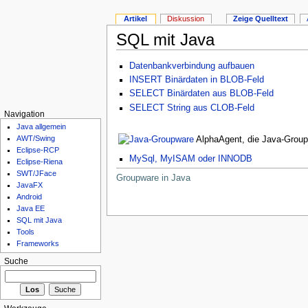
Artikel
Diskussion
Zeige Quelltext
SQL mit Java
Datenbankverbindung aufbauen
INSERT Binärdaten in BLOB-Feld
SELECT Binärdaten aus BLOB-Feld
SELECT String aus CLOB-Feld
Navigation
Java allgemein
AWT/Swing
AlphaAgent, die Java-Grou
Eclipse-RCP
MySql, MyISAM oder INNODB
Eclipse-Riena
SWT/JFace
Groupware in Java
JavaFX
Android
Java EE
SQL mit Java
Tools
Frameworks
Suche