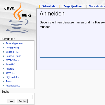
Seitenindex
Zeige Quelltext
Ältere Version
Anmelden
Geben Sie Ihren Benutzernamen und Ihr Passwort
müssen.
Navigation
Java allgemein
AWT/Swing
Eclipse-RCP
Eclipse-Riena
SWT/JFace
JavaFX
Android
Java EE
SQL mit Java
Tools
Frameworks
Suche