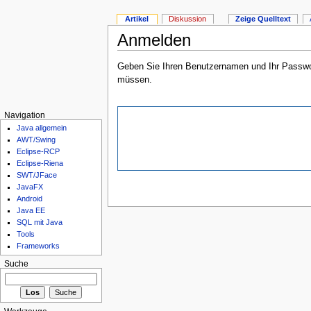
Artikel
Diskussion
Zeige Quelltext
Anmelden
Geben Sie Ihren Benutzernamen und Ihr Passwort
müssen.
Navigation
Java allgemein
AWT/Swing
Eclipse-RCP
Eclipse-Riena
SWT/JFace
JavaFX
Android
Java EE
SQL mit Java
Tools
Frameworks
Suche