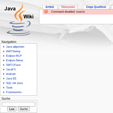
Artikel
Diskussion
Zeige Quelltext
Command disabled: source
Navigation
Java allgemein
AWT/Swing
Eclipse-RCP
Eclipse-Riena
SWT/JFace
JavaFX
Android
Java EE
SQL mit Java
Tools
Frameworks
Suche