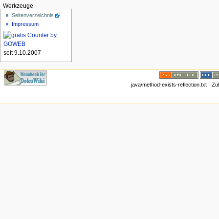
Werkzeuge
Seitenverzeichnis
Impressum
seit 9.10.2007
java/method-exists-reflection.txt · Z