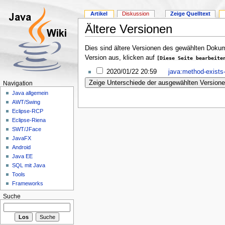
Artikel
Diskussion
Zeige Quelltext
Ältere Versionen
Dies sind ältere Versionen des gewählten Dokum
Version aus, klicken auf
[Diese Seite bearbeite
2020/01/22 20:59
java:method-exists-
Navigation
Java allgemein
AWT/Swing
Eclipse-RCP
Eclipse-Riena
SWT/JFace
JavaFX
Android
Java EE
SQL mit Java
Tools
Frameworks
Suche