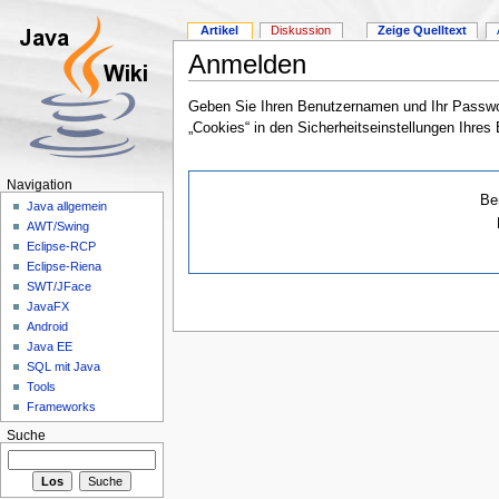
Artikel
Diskussion
Zeige Quelltext
Anmelden
Geben Sie Ihren Benutzernamen und Ihr Passwor
„Cookies“ in den Sicherheitseinstellungen Ihres
Navigation
Be
Java allgemein
AWT/Swing
Eclipse-RCP
Eclipse-Riena
SWT/JFace
JavaFX
Android
Java EE
SQL mit Java
Tools
Frameworks
Suche