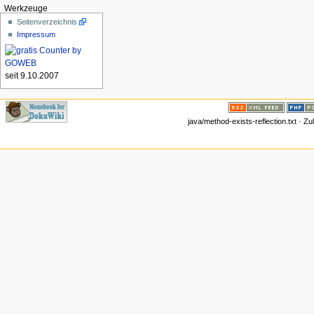
Werkzeuge
Seitenverzeichnis
Impressum
seit 9.10.2007
java/method-exists-reflection.txt · Z