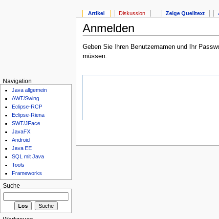
Artikel
Diskussion
Zeige Quelltext
Anmelden
Geben Sie Ihren Benutzernamen und Ihr Passwort
müssen.
Navigation
Java allgemein
AWT/Swing
Eclipse-RCP
Eclipse-Riena
SWT/JFace
JavaFX
Android
Java EE
SQL mit Java
Tools
Frameworks
Suche