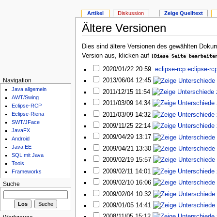
Artikel
Diskussion
Zeige Quelltext
Ältere Versionen
Dies sind ältere Versionen des gewählten Dokum
Version aus, klicken auf
[Diese Seite bearbeite
2020/01/22 20:59
eclipse-rcp:eclipse-rc
2013/06/04 12:45
Navigation
Java allgemein
2011/12/15 11:54
AWT/Swing
2011/03/09 14:34
Eclipse-RCP
Eclipse-Riena
2011/03/09 14:32
SWT/JFace
2009/11/25 22:14
JavaFX
2009/04/29 13:17
Android
Java EE
2009/04/21 13:30
SQL mit Java
2009/02/19 15:57
Tools
2009/02/11 14:01
Frameworks
2009/02/10 16:06
Suche
2009/02/04 10:32
2009/01/05 14:41
2008/11/05 15:12