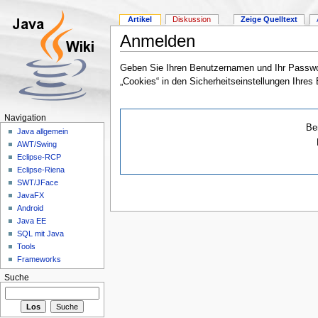
Artikel
Diskussion
Zeige Quelltext
Anmelden
Geben Sie Ihren Benutzernamen und Ihr Passwor
„Cookies“ in den Sicherheitseinstellungen Ihres
Navigation
Be
Java allgemein
AWT/Swing
Eclipse-RCP
Eclipse-Riena
SWT/JFace
JavaFX
Android
Java EE
SQL mit Java
Tools
Frameworks
Suche