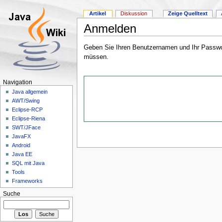
Artikel
Diskussion
Zeige Quelltext
Anmelden
Geben Sie Ihren Benutzernamen und Ihr Passwort
müssen.
Navigation
Java allgemein
AWT/Swing
Eclipse-RCP
Eclipse-Riena
SWT/JFace
JavaFX
Android
Java EE
SQL mit Java
Tools
Frameworks
Suche