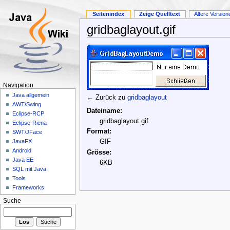
Seitenindex
Zeige Quelltext
Ältere Version
gridbaglayout.gif
Navigation
Java allgemein
← Zurück zu
gridbaglayout
AWT/Swing
Dateiname:
Eclipse-RCP
gridbaglayout.gif
Eclipse-Riena
Format:
SWT/JFace
GIF
JavaFX
Android
Grösse:
Java EE
6KB
SQL mit Java
Tools
Frameworks
Suche