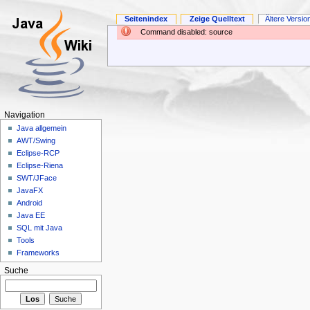
Seitenindex
Zeige Quelltext
Ältere Versio
Command disabled: source
Navigation
Java allgemein
AWT/Swing
Eclipse-RCP
Eclipse-Riena
SWT/JFace
JavaFX
Android
Java EE
SQL mit Java
Tools
Frameworks
Suche