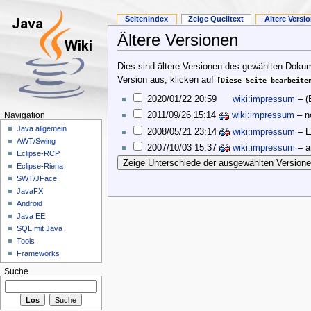
Seitenindex
Zeige Quelltext
Ältere Versi
Ältere Versionen
Dies sind ältere Versionen des gewählten Dokum
Version aus, klicken auf
[Diese Seite bearbeite
2020/01/22 20:59
wiki:impressum
–
(
2011/09/26 15:14
wiki:impressum
–
n
Navigation
Java allgemein
2008/05/21 23:14
wiki:impressum
– E
AWT/Swing
2007/10/03 15:37
wiki:impressum
– a
Eclipse-RCP
Eclipse-Riena
SWT/JFace
JavaFX
Android
Java EE
SQL mit Java
Tools
Frameworks
Suche