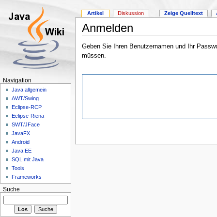
Artikel
Diskussion
Zeige Quelltext
Anmelden
Geben Sie Ihren Benutzernamen und Ihr Passwort
müssen.
Navigation
Java allgemein
AWT/Swing
Eclipse-RCP
Eclipse-Riena
SWT/JFace
JavaFX
Android
Java EE
SQL mit Java
Tools
Frameworks
Suche