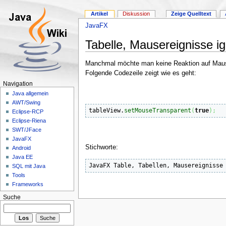
Artikel
Diskussion
Zeige Quelltext
JavaFX
Tabelle, Mausereignisse ig
Manchmal möchte man keine Reaktion auf Maus
Folgende Codezeile zeigt wie es geht:
Navigation
Java allgemein
AWT/Swing
tableView.
setMouseTransparent
(
true
)
;
Eclipse-RCP
Eclipse-Riena
SWT/JFace
JavaFX
Stichworte:
Android
Java EE
SQL mit Java
Tools
Frameworks
Suche