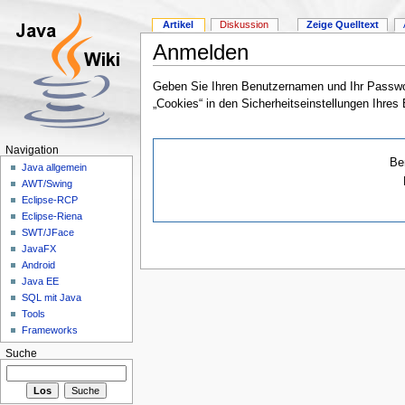
Artikel
Diskussion
Zeige Quelltext
Anmelden
Geben Sie Ihren Benutzernamen und Ihr Passwor
„Cookies“ in den Sicherheitseinstellungen Ihres
Navigation
Be
Java allgemein
AWT/Swing
Eclipse-RCP
Eclipse-Riena
SWT/JFace
JavaFX
Android
Java EE
SQL mit Java
Tools
Frameworks
Suche