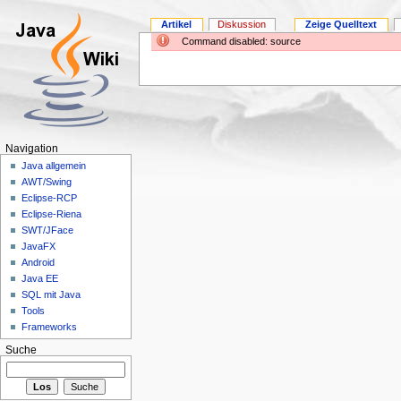
Artikel
Diskussion
Zeige Quelltext
Command disabled: source
Navigation
Java allgemein
AWT/Swing
Eclipse-RCP
Eclipse-Riena
SWT/JFace
JavaFX
Android
Java EE
SQL mit Java
Tools
Frameworks
Suche