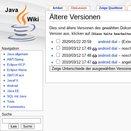
Artikel
Diskussion
Zeige Quelltext
Ältere Versionen
Dies sind ältere Versionen des gewählten Dokum
Version aus, klicken auf
[Diese Seite bearbeite
2020/01/22 20:59
android:dial
–
(Exte
2010/03/12 17:49
android:dial
–
nosc
Navigation
Java allgemein
2010/03/12 17:48
android:dial
–
nosc
AWT/Swing
2010/03/12 17:47
android:dial
– ange
Eclipse-RCP
Eclipse-Riena
SWT/JFace
JavaFX
Android
Java EE
SQL mit Java
Tools
Frameworks
Suche