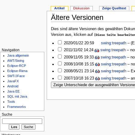
Artikel
Diskussion
Zeige Quelltext
Ältere Versionen
Dies sind ältere Versionen des gewählten Dokum
Version aus, klicken auf
[Diese Seite bearbeite
2020/01/22 20:59
swing:treepath
–
(E
2011/11/02 14:24
swing:treepath
–
no
Navigation
Java allgemein
2009/11/05 19:33
swing:treepath
–
no
AWT/Swing
2008/10/08 15:15
swing:treepath
–
no
Eclipse-RCP
2008/05/21 23:14
swing:treepath
– Ex
Eclipse-Riena
SWT/JFace
2007/10/18 16:23
swing:treepath
– an
JavaFX
Android
Java EE
SQL mit Java
Tools
Frameworks
Suche