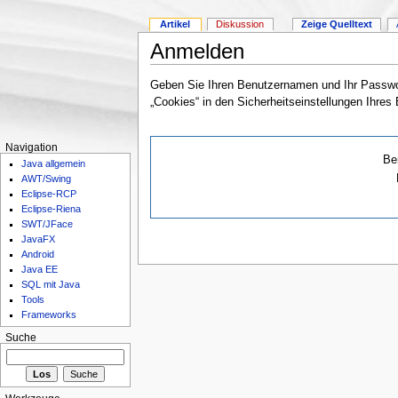
Artikel
Diskussion
Zeige Quelltext
Anmelden
Geben Sie Ihren Benutzernamen und Ihr Passwor
„Cookies“ in den Sicherheitseinstellungen Ihres
Navigation
Be
Java allgemein
AWT/Swing
Eclipse-RCP
Eclipse-Riena
SWT/JFace
JavaFX
Android
Java EE
SQL mit Java
Tools
Frameworks
Suche