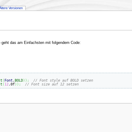
Ältere Versionen
 geht das am Einfachsten mit folgendem Code:
nt
(
Font
.
BOLD
)
)
;
// Font style auf BOLD setzen
nt
(
12
.0f
)
)
;
// Font size auf 12 setzen