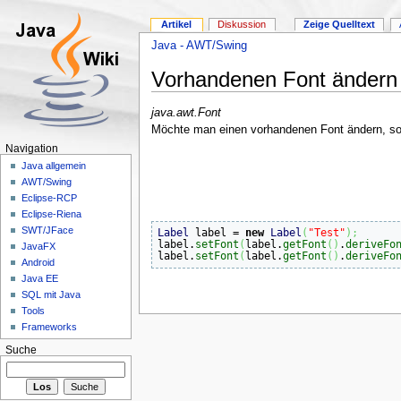
Artikel
Diskussion
Zeige Quelltext
Java - AWT/Swing
Vorhandenen Font ändern
java.awt.Font
Möchte man einen vorhandenen Font ändern, so
Navigation
Java allgemein
AWT/Swing
Eclipse-RCP
Eclipse-Riena
SWT/JFace
Label
 label = 
new
Label
(
"Test"
)
;
label.
setFont
(
label.
getFont
(
)
.
deriveFo
JavaFX
label.
setFont
(
label.
getFont
(
)
.
deriveFo
Android
Java EE
SQL mit Java
Tools
Frameworks
Suche