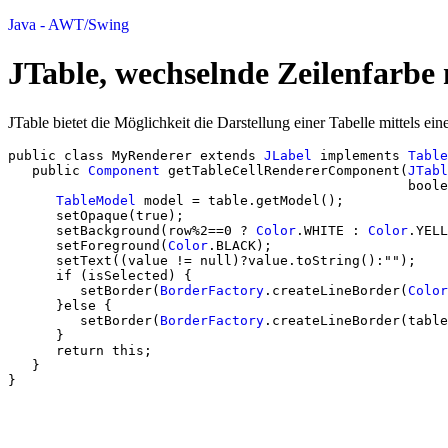
Java - AWT/Swing
JTable, wechselnde Zeilenfarbe
JTable bietet die Möglichkeit die Darstellung einer Tabelle mittels e
public
class
 MyRenderer 
extends
JLabel
implements
Table
public
Component
 getTableCellRendererComponent
(
JTabl
boole
TableModel
 model = table.
getModel
(
)
;
      setOpaque
(
true
)
;
      setBackground
(
row
%
2
==
0
?
Color
.
WHITE
 : 
Color
.
YELL
      setForeground
(
Color
.
BLACK
)
;
      setText
(
(
value 
!
= 
null
)
?
value.
toString
(
)
:
""
)
;
if
(
isSelected
)
{
         setBorder
(
BorderFactory
.
createLineBorder
(
Color
}
else
{
         setBorder
(
BorderFactory
.
createLineBorder
(
table
}
return
this
;
}
}