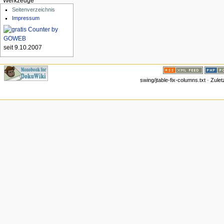
Werkzeuge
Seitenverzeichnis
Impressum
seit 9.10.2007
swing/jtable-fix-columns.txt · Zul