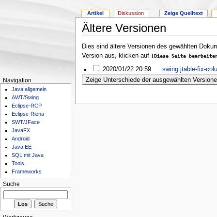
Artikel
Diskussion
Zeige Quelltext
Ältere Versionen
Dies sind ältere Versionen des gewählten Dokum
Version aus, klicken auf
[Diese Seite bearbeite
2020/01/22 20:59
swing:jtable-fix-co
Navigation
Java allgemein
AWT/Swing
Eclipse-RCP
Eclipse-Riena
SWT/JFace
JavaFX
Android
Java EE
SQL mit Java
Tools
Frameworks
Suche