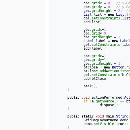
		gbc.
gridx
 = 
0
;
// x-P
		gbc.
gridy
 = 
0
;
// y-P
		gbc.
gridheight
 = 
2
;
/
List
 list = 
new
List
(
3
		gbl.
setConstraints
(
lis
		add
(
list
)
;
		gbc.
gridx
=
1
;
		gbc.
gridy
=
0
;
		gbc.
gridheight
 = 
1
;
Label
 label = 
new
Labe
		gbl.
setConstraints
(
lab
		add
(
label
)
;
		gbc.
gridx
=
1
;
		gbc.
gridy
=
1
;
		gbc.
gridheight
 = 
1
;
		btClose = 
new
Button
(
"
		btClose.
addActionListe
		gbl.
setConstraints
(
btC
		add
(
btClose
)
;
		pack
(
)
;
}
public
void
 actionPerformed
(
Ac
if
(
e.
getSource
(
)
 == b
			dispose
(
)
;
}
public
static
void
 main
(
String
		GridBagLayoutDemo demo
		demo.
setVisible
(
true
)
;
}