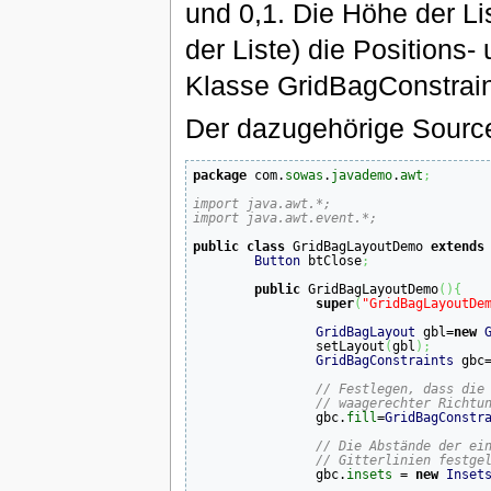
und 0,1. Die Höhe der Lis
der Liste) die Positions
Klasse GridBagConstrain
Der dazugehörige Source
package
 com.
sowas
.
javademo
.
awt
;
import java.awt.*;
import java.awt.event.*;
public
class
 GridBagLayoutDemo 
extends
Button
 btClose
;
public
 GridBagLayoutDemo
(
)
{
super
(
"GridBagLayoutDe
GridBagLayout
 gbl=
new
		setLayout
(
gbl
)
;
GridBagConstraints
 gbc
// Festlegen, dass die
// waagerechter Richtu
		gbc.
fill
=
GridBagConstr
// Die Abstände der ei
// Gitterlinien festge
		gbc.
insets
 = 
new
Inset