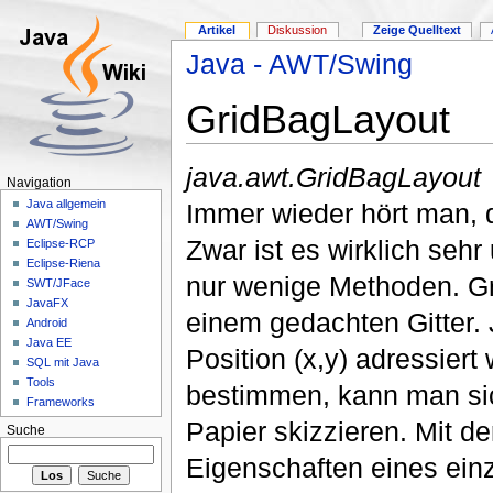
Artikel
Diskussion
Zeige Quelltext
Java - AWT/Swing
GridBagLayout
java.awt.GridBagLayout
Navigation
Java allgemein
Immer wieder hört man, 
AWT/Swing
Zwar ist es wirklich seh
Eclipse-RCP
Eclipse-Riena
nur wenige Methoden. Gr
SWT/JFace
JavaFX
einem gedachten Gitter. 
Android
Java EE
Position (x,y) adressier
SQL mit Java
Tools
bestimmen, kann man si
Frameworks
Papier skizzieren. Mit d
Suche
Eigenschaften eines einz