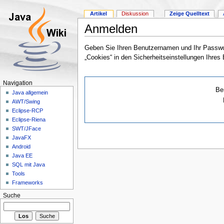
Artikel
Diskussion
Zeige Quelltext
Anmelden
Geben Sie Ihren Benutzernamen und Ihr Passwor
„Cookies“ in den Sicherheitseinstellungen Ihres
Navigation
Be
Java allgemein
AWT/Swing
Eclipse-RCP
Eclipse-Riena
SWT/JFace
JavaFX
Android
Java EE
SQL mit Java
Tools
Frameworks
Suche