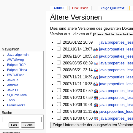
Artikel
Diskussion
Zeige Quelltext
Ältere Versionen
Dies sind ältere Versionen des gewählten Dokum
Version aus, klicken auf
[Diese Seite bearbeite
2020/01/22 20:59
java:properties_les
2011/10/14 13:07
java:properties_les
Navigation
Java allgemein
2009/11/04 10:55
java:properties_les
AWT/Swing
2009/03/05 08:39
java:properties_les
Eclipse-RCP
2008/05/21 23:14
java:properties_les
Eclipse-Riena
SWT/JFace
2007/11/21 10:39
java:properties_les
JavaFX
2007/11/21 10:38
java:properties_les
Android
Java EE
2007/10/23 07:59
java:properties_les
SQL mit Java
2007/10/23 07:59
java:properties_les
Tools
2007/10/09 19:01
java:properties_les
Frameworks
2007/10/08 11:11
java:properties_les
Suche
2007/10/08 07:50
java:properties_les