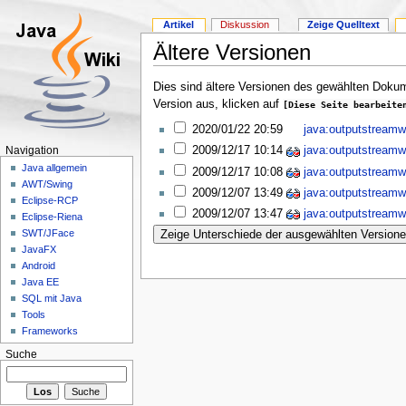
Artikel
Diskussion
Zeige Quelltext
Ältere Versionen
Dies sind ältere Versionen des gewählten Dokum
Version aus, klicken auf
[Diese Seite bearbeite
2020/01/22 20:59
java:outputstreamwr
2009/12/17 10:14
java:outputstreamwr
Navigation
Java allgemein
2009/12/17 10:08
java:outputstreamwr
AWT/Swing
2009/12/07 13:49
java:outputstreamwr
Eclipse-RCP
2009/12/07 13:47
java:outputstreamwr
Eclipse-Riena
SWT/JFace
JavaFX
Android
Java EE
SQL mit Java
Tools
Frameworks
Suche