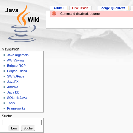
Artikel
Diskussion
Zeige Quelltext
Command disabled: source
Navigation
Java allgemein
AWT/Swing
Eclipse-RCP
Eclipse-Riena
SWT/JFace
JavaFX
Android
Java EE
SQL mit Java
Tools
Frameworks
Suche