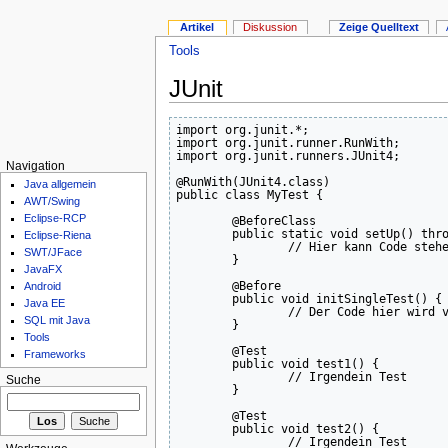
Artikel
Diskussion
Zeige Quelltext
Tools
JUnit
import org.junit.*;
import org.junit.runner.RunWith;
import org.junit.runners.JUnit4;
Navigation
@RunWith
(
JUnit4.
class
)
Java allgemein
public
class
 MyTest 
{
AWT/Swing
Eclipse-RCP
	@BeforeClass

public
static
void
 setUp
(
)
thr
Eclipse-Riena
// Hier kann Code steh
SWT/JFace
}
JavaFX
	@Before

Android
public
void
 initSingleTest
(
)
{
Java EE
// Der Code hier wird 
SQL mit Java
}
Tools
	@Test

Frameworks
public
void
 test1
(
)
{
// Irgendein Test
Suche
}
	@Test

public
void
 test2
(
)
{
// Irgendein Test