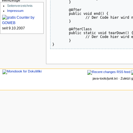
Werkzeuge
}
Seitenverzeichnis
	@After

Impressum
public
void
 end
(
)
{
// Der Code hier wird 
}
seit 9.10.2007
	@AfterClass

public
static
void
 tearDown
(
)
// Der Code hier wird 
}
}
java-tools/junit.txt · Zulet