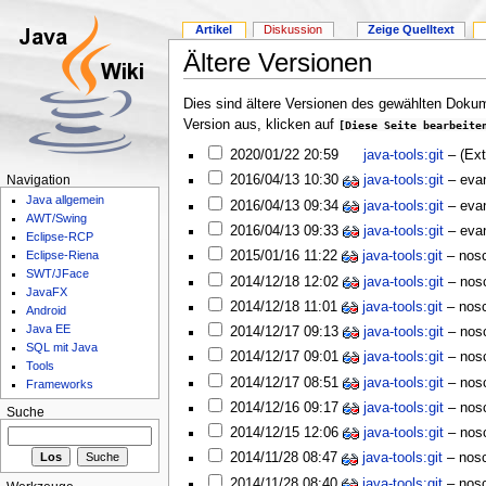
Artikel
Diskussion
Zeige Quelltext
Ältere Versionen
Dies sind ältere Versionen des gewählten Dokum
Version aus, klicken auf
[Diese Seite bearbeite
2020/01/22 20:59
java-tools:git
–
(Ext
2016/04/13 10:30
java-tools:git
–
evan
Navigation
Java allgemein
2016/04/13 09:34
java-tools:git
–
evan
AWT/Swing
2016/04/13 09:33
java-tools:git
–
evan
Eclipse-RCP
2015/01/16 11:22
java-tools:git
–
nos
Eclipse-Riena
SWT/JFace
2014/12/18 12:02
java-tools:git
–
nos
JavaFX
2014/12/18 11:01
java-tools:git
–
nos
Android
Java EE
2014/12/17 09:13
java-tools:git
–
nos
SQL mit Java
2014/12/17 09:01
java-tools:git
–
nos
Tools
2014/12/17 08:51
java-tools:git
–
nos
Frameworks
2014/12/16 09:17
java-tools:git
–
nos
Suche
2014/12/15 12:06
java-tools:git
–
nos
2014/11/28 08:47
java-tools:git
–
nos
2014/11/28 08:40
java-tools:git
–
nos