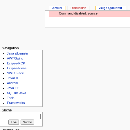
Artikel
Diskussion
Zeige Quelltext
Command disabled: source
Navigation
Java allgemein
AWT/Swing
Eclipse-RCP
Eclipse-Riena
SWT/JFace
JavaFX
Android
Java EE
SQL mit Java
Tools
Frameworks
Suche