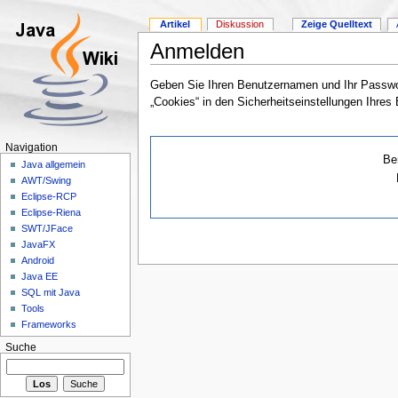
Artikel
Diskussion
Zeige Quelltext
Anmelden
Geben Sie Ihren Benutzernamen und Ihr Passwor
„Cookies“ in den Sicherheitseinstellungen Ihres
Navigation
Be
Java allgemein
AWT/Swing
Eclipse-RCP
Eclipse-Riena
SWT/JFace
JavaFX
Android
Java EE
SQL mit Java
Tools
Frameworks
Suche